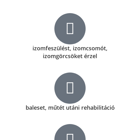
izomfeszülést, izomcsomót,
izomgörcsöket érzel
baleset, műtét utáni rehabilitáció