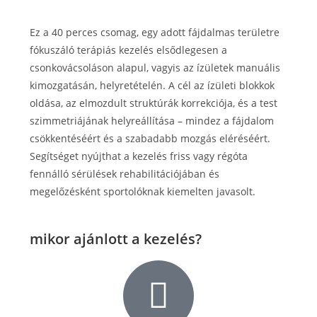
Ez a 40 perces csomag, egy adott fájdalmas területre
fókuszáló terápiás kezelés elsődlegesen a
csonkovácsoláson alapul, vagyis az ízületek manuális
kimozgatásán, helyretételén. A cél az ízületi blokkok
oldása, az elmozdult struktúrák korrekciója, és a test
szimmetriájának helyreállítása – mindez a fájdalom
csökkentéséért és a szabadabb mozgás eléréséért.
Segítséget nyújthat a kezelés friss vagy régóta
fennálló sérülések rehabilitációjában és
megelőzésként sportolóknak kiemelten javasolt.
mikor ajánlott a kezelés?