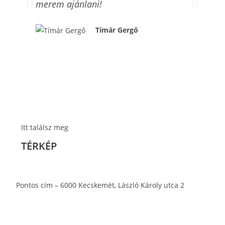
merem ajánlani!
kör
Tímár Gergő
Itt találsz meg
TÉRKÉP
Pontos cím – 6000 Kecskemét, László Károly utca 2