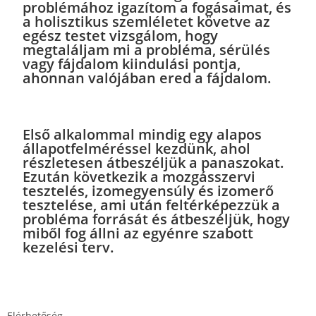
problémához igazítom a fogásaimat, és
a holisztikus szemléletet követve az
egész testet vizsgálom, hogy
megtaláljam mi a probléma, sérülés
vagy fájdalom kiindulási pontja,
ahonnan valójában ered a fájdalom.
Első alkalommal mindig egy alapos
állapotfelméréssel kezdünk, ahol
részletesen átbeszéljük a panaszokat.
Ezután következik a mozgásszervi
tesztelés, izomegyensúly és izomerő
tesztelése, ami után feltérképezzük a
probléma forrását és átbeszéljük, hogy
miből fog állni az egyénre szabott
kezelési terv.
Elérhetőség