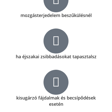
mozgásterjedelem beszűkülésnél
ha éjszakai zsibbadásokat tapasztalsz
kisugárzó fájdalmak és becsípődések
esetén