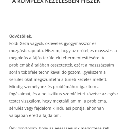
A kOMPLEX KEZELÉSBEN HISZEK
Üdvözöllek,
Földi Géza vagyok, okleveles gyógymasszőr és
mozgásterapeuta. Hiszem, hogy az erőteljes masszázs a
megoldás a fájós területek tehermentesítésére. A
problémák általában összetettek, ezért a masszázsaim
során többféle technikával dolgozom, igyekszem a
sérülés okát megszüntetni a tüneti kezelés mellett.
Mindig személyhez és problémához igazítom a
fogásaimat, és a holisztikus szemléletet követve az egész
testet vizsgálom, hogy megtaláljam mi a probléma,
sérülés vagy fájdalom kiindulási pontja, ahonnan
valójában ered a fájdalom.
Úgy gondolom, hogy az egészségünk megőrzése kell,