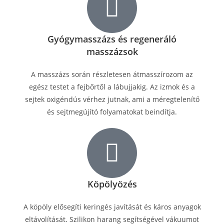
Gyógymasszázs és regeneráló
masszázsok
A masszázs során részletesen átmasszírozom az
egész testet a fejbőrtől a lábujjakig. Az izmok és a
sejtek oxigéndús vérhez jutnak, ami a méregtelenítő
és sejtmegújító folyamatokat beindítja.
Köpölyözés
A köpöly elősegíti keringés javítását és káros anyagok
eltávolítását. Szilikon harang segítségével vákuumot