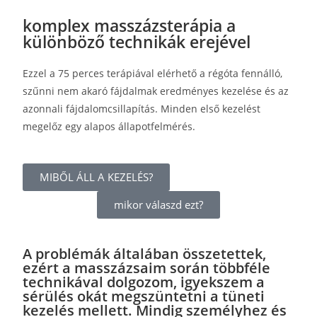
komplex masszázsterápia a
különböző technikák erejével
Ezzel a 75 perces terápiával elérhető a régóta fennálló,
szűnni nem akaró fájdalmak eredményes kezelése és az
azonnali fájdalomcsillapítás. Minden első kezelést
megelőz egy alapos állapotfelmérés.
MIBŐL ÁLL A KEZELÉS?
mikor válaszd ezt?
A problémák általában összetettek,
ezért a masszázsaim során többféle
technikával dolgozom, igyekszem a
sérülés okát megszüntetni a tüneti
kezelés mellett. Mindig személyhez és