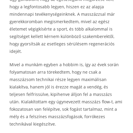
hogy a legfontosabb legyen, hiszen ez az alapja
mindennapi tevékenységeinknek. A masszázzsal már
gyerekkoromban megismerkedtem, mivel az egész
életemet végigkísérte a sport, és több alkalommal is
segítséget kellett kérnem különböző szakemberektől,
hogy gyorsítsák az esetleges sérülésem regenerációs
idejét.
Mivel a munkám egyben a hobbim is, így az évek során
folyamatosan arra törekedtem, hogy ne csak a
masszázsom technikai része legyen maximálisan
kialakítva, hanem jól is érezze magát a vendég, és
teljesen felfrissülve, kipihenve álljon fel a masszázs
után. Kialakítottam egy úgynevezett masszázs flow-t, ami
fokozatosan van felépítve, sok fogást tartalmaz, mint a
mély és a felszínes masszázsfogások, forrókezes
technikával kiegészítve.