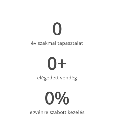
0
év szakmai tapasztalat
0
+
elégedett vendég
0
%
egyénre szabott kezelés