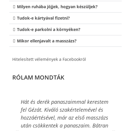
Milyen ruhába jöjjek, hogyan készüljek?
Tudok-e kártyával fizetni?
Tudok-e parkolni a környéken?
Mikor ellenjavalt a masszázs?
Hitelesített vélemények a Facebookról
RÓLAM MONDTÁK
Hát és derék panaszaimmal kerestem
Kiv
fel Gézát. Kiváló szakértelemével és
pal
hozzáértésével, már az első masszázs
köpö
után csökkentek a panaszaim. Bátran
ter