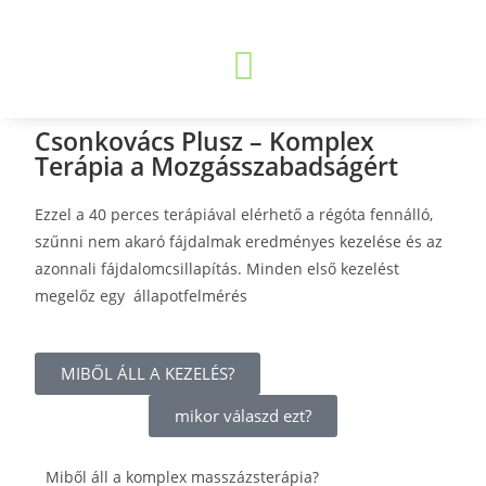
Csonkovács Plusz – Komplex
Terápia a Mozgásszabadságért
Ezzel a 40 perces terápiával elérhető a régóta fennálló,
szűnni nem akaró fájdalmak eredményes kezelése és az
azonnali fájdalomcsillapítás. Minden első kezelést
megelőz egy állapotfelmérés
MIBŐL ÁLL A KEZELÉS?
mikor válaszd ezt?
Miből áll a komplex masszázsterápia?