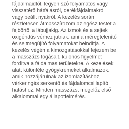
fájdalmaidtól, legyen szó folyamatos vagy
visszatérő hátfájásról, derékfájdalmakról
vagy beállt nyakról. A kezelés során
részletesen átmasszírozom az egész testet a
fejbőrtől a lábujjakig. Az izmok és a sejtek
oxigéndús vérhez jutnak, ami a méregtelenítő
és sejtmegújító folyamatokat beindítja. A
kezelés végén a kimozgatásokkal fejezem be
a masszázs fogásait, különös figyelmet
fordítva a fájdalmas területekre. A kezelések
alatt különféle gyógykrémeket alkalmazok,
amik hozzájárulnak az izomlazításhoz,
vérkeringés serkentő és fájdalomcsillapító
hatáshoz. Minden masszázst megelőz első
alkalommal egy állapotfelmérés.