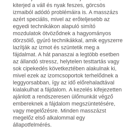
kiterjed a váll és nyak feszes, görcsös
izmaiból adódó problémáira is. A masszázs
azért speciális, mivel az erőteljesebb az
egyedi technikákon alapuló simító
mozdulatok ötvöződnek a hagyományos
dörzsölő, gyúró technikákkal, amik egyszerre
lazítják az izmot és szüntetik meg a
fájdalmat. A hát panaszai a legtöbb esetben
az állandó stressz, helytelen testtartás vagy
sok cipekedés következtében alakulnak ki,
mivel ezek az izomcsoportok terhelődnek a
leggyorsabban, így az idő előrehaladtával
kialakulhat a fájdalom. A kezelés kifejezetten
ajánlott a rendszeresen ülőmunkát végző
embereknek a fájdalom megszüntetésére,
vagy megelőzésre. Minden masszázst
megelőz első alkalommal egy
állapotfelmérés.