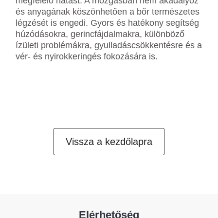
megfelelő hatást. A mozgásban nem akadályoz
és anyagának köszönhetően a bőr természetes
légzését is engedi. Gyors és hatékony segítség
húzódásokra, gerincfájdalmakra, különböző
ízületi problémákra, gyulladáscsökkentésre és a
vér- és nyirokkeringés fokozására is.
Vissza a kezdőlapra
Elérhetőség