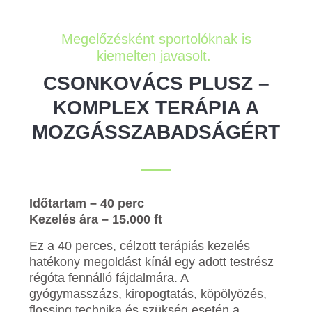
Megelőzésként sportolóknak is
kiemelten javasolt.
CSONKOVÁCS PLUSZ –
KOMPLEX TERÁPIA A
MOZGÁSSZABADSÁGÉRT
Időtartam – 40 perc
Kezelés ára – 15.000 ft
Ez a 40 perces, célzott terápiás kezelés
hatékony megoldást kínál egy adott testrész
régóta fennálló fájdalmára. A
gyógymasszázs, kiropogtatás, köpölyözés,
flossing technika és szükség esetén a